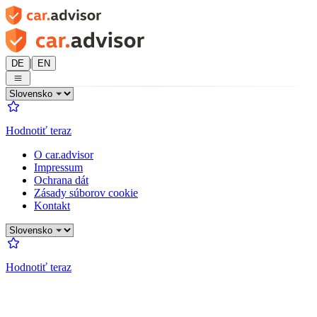
|
DE
EN
Hodnotiť teraz
O car.advisor
Impressum
Ochrana dát
Zásady súborov cookie
Kontakt
Hodnotiť teraz