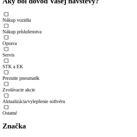
Aký bol dôvod Vašej návštevy?
Nákup vozidla
Nákup príslušenstva
Oprava
Servis
STK a EK
Prezutie pneumatík
Zvolávacie akcie
Aktualizácia/vylepšenie softvéru
Ostatné
Značka