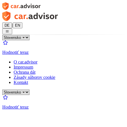
|
DE
EN
Hodnotiť teraz
O car.advisor
Impressum
Ochrana dát
Zásady súborov cookie
Kontakt
Hodnotiť teraz