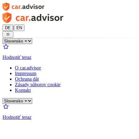
|
DE
EN
Hodnotiť teraz
O car.advisor
Impressum
Ochrana dát
Zásady súborov cookie
Kontakt
Hodnotiť teraz