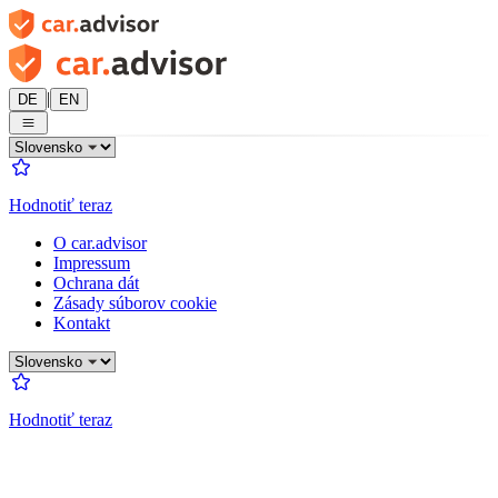
|
DE
EN
Hodnotiť teraz
O car.advisor
Impressum
Ochrana dát
Zásady súborov cookie
Kontakt
Hodnotiť teraz