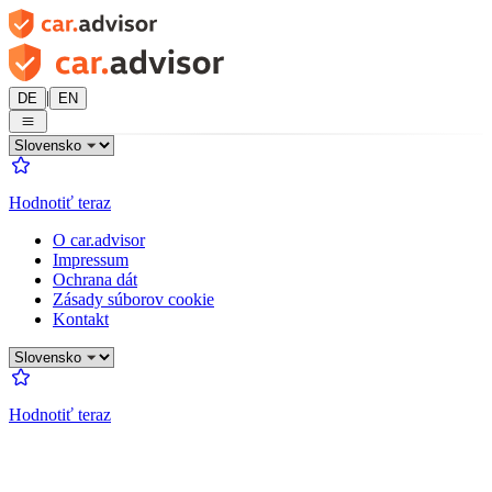
|
DE
EN
Hodnotiť teraz
O car.advisor
Impressum
Ochrana dát
Zásady súborov cookie
Kontakt
Hodnotiť teraz