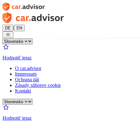
|
DE
EN
Hodnotiť teraz
O car.advisor
Impressum
Ochrana dát
Zásady súborov cookie
Kontakt
Hodnotiť teraz