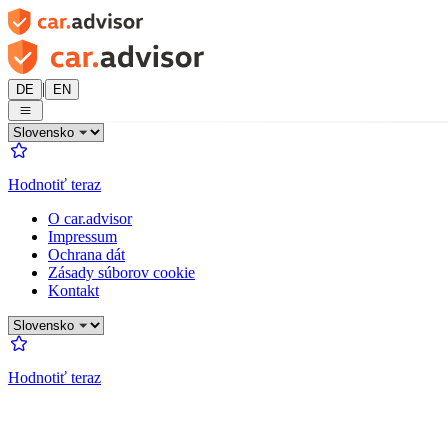
|
DE
EN
Hodnotiť teraz
O car.advisor
Impressum
Ochrana dát
Zásady súborov cookie
Kontakt
Hodnotiť teraz