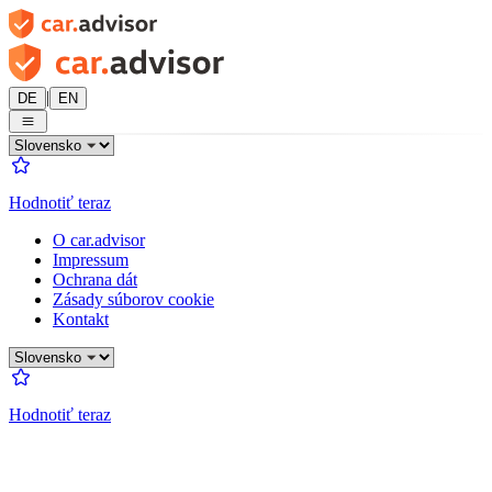
|
DE
EN
Hodnotiť teraz
O car.advisor
Impressum
Ochrana dát
Zásady súborov cookie
Kontakt
Hodnotiť teraz