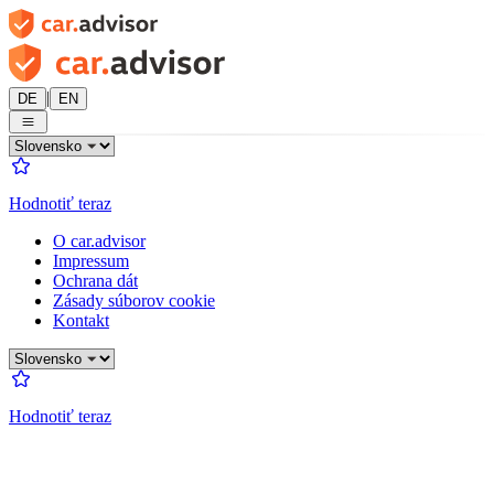
|
DE
EN
Hodnotiť teraz
O car.advisor
Impressum
Ochrana dát
Zásady súborov cookie
Kontakt
Hodnotiť teraz