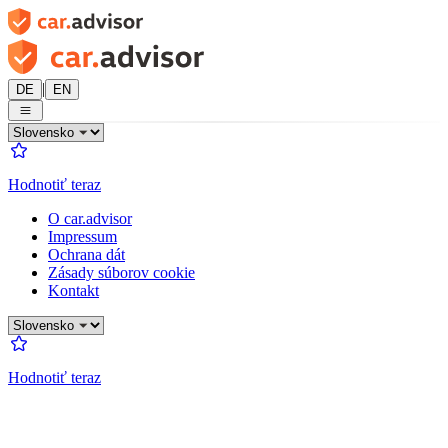
|
DE
EN
Hodnotiť teraz
O car.advisor
Impressum
Ochrana dát
Zásady súborov cookie
Kontakt
Hodnotiť teraz