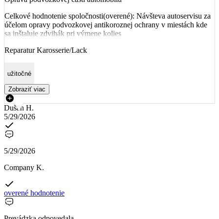
Celkové hodnotenie spoločnosti(overené): Návšteva autoservisu za
účelom opravy podvozkovej antikoroznej ochrany v miestách kde
sa inštaluje zdvihák pri výmene kolies
Reparatur Karosserie/Lack
užitočné
Zobraziť viac
Dušan H.
5/29/2026
5/29/2026
Company K.
overené hodnotenie
Prevádzka odpovedala