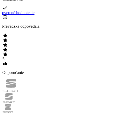
overené hodnotenie
Prevádzka odpovedala
5
Odporúčanie