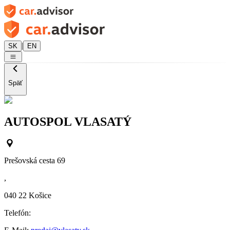
|
SK
EN
Späť
AUTOSPOL VLASATÝ
Prešovská cesta 69
,
040 22
Košice
Telefón: