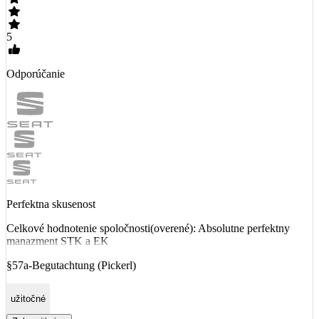
5
Odporúčanie
Perfektna skusenost
Celkové hodnotenie spoločnosti(overené): Absolutne perfektny
manazment STK a EK
§57a-Begutachtung (Pickerl)
užitočné