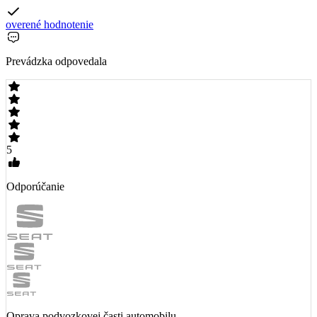
overené hodnotenie
Prevádzka odpovedala
5
Odporúčanie
Oprava podvozkovej časti automobilu