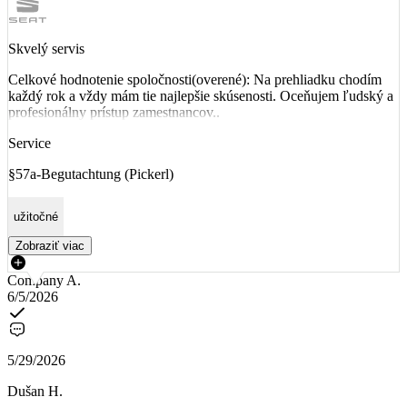
Skvelý servis
Celkové hodnotenie spoločnosti(overené): Na prehliadku chodím
každý rok a vždy mám tie najlepšie skúsenosti. Oceňujem ľudský a
profesionálny prístup zamestnancov..
Service
§57a-Begutachtung (Pickerl)
užitočné
Zobraziť viac
Company A.
6/5/2026
5/29/2026
Dušan H.