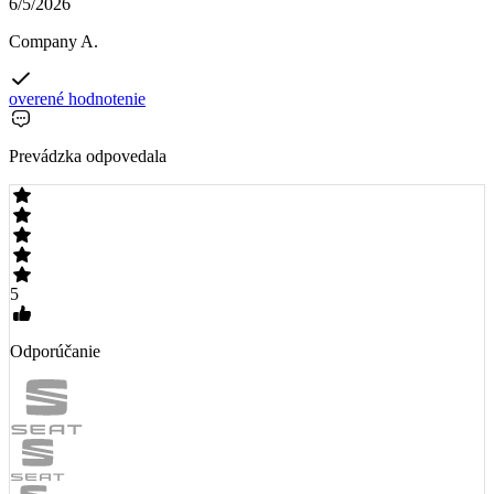
6/5/2026
Company A.
overené hodnotenie
Prevádzka odpovedala
5
Odporúčanie