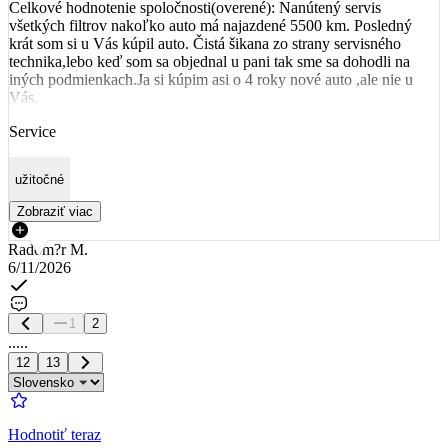
Celkové hodnotenie spoločnosti(overené): Nanútený servis
všetkých filtrov nakoľko auto má najazdené 5500 km. Posledný
krát som si u Vás kúpil auto. Čistá šikana zo strany servisného
technika,lebo keď som sa objednal u pani tak sme sa dohodli na
iných podmienkach.Ja si kúpim asi o 4 roky nové auto ,ale nie u
Vás.
Service
užitočné
Zobraziť viac
Radom?r M.
6/11/2026
1
2
.....
12
13
Hodnotiť teraz