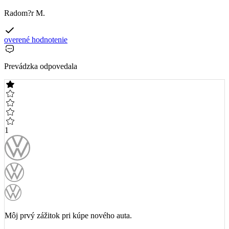
Radom?r M.
overené hodnotenie
Prevádzka odpovedala
1
Môj prvý zážitok pri kúpe nového auta.