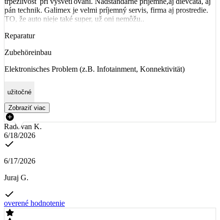
trpezlivosť pri vysvetľovaní. Nadštandarne príjemné,aj dievčatá, aj
pán technik. Galimex je velmi príjemný servis, firma aj prostredie.
TO, že auto nieje také super, už oni nemôžu..
Reparatur
Zubehöreinbau
Elektronisches Problem (z.B. Infotainment, Konnektivität)
užitočné
Zobraziť viac
Radovan K.
6/18/2026
6/17/2026
Juraj G.
overené hodnotenie