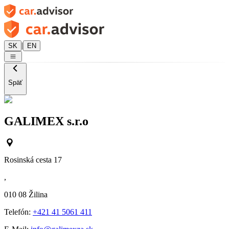
|
SK
EN
Späť
GALIMEX s.r.o
Rosinská cesta 17
,
010 08
Žilina
Telefón:
+421 41 5061 411