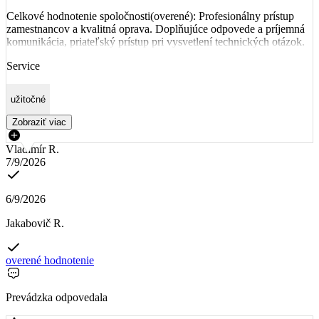
Celkové hodnotenie spoločnosti(overené): Profesionálny prístup
zamestnancov a kvalitná oprava. Doplňujúce odpovede a príjemná
komunikácia, priateľský prístup pri vysvetlení technických otázok.
Service
užitočné
Zobraziť viac
Vladimír R.
7/9/2026
6/9/2026
Jakabovič R.
overené hodnotenie
Prevádzka odpovedala