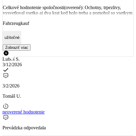
Celkové hodnotenie spoločnosti(overené): Ochotny, trpezlivy,
vysvetloval vsetko aj dva krat ked bolo treba a pomohol so vsetkym
Fahrzeugkauf
užitočné
Zobraziť viac
Luboš S.
3/12/2026
3/2/2026
Tomáš U.
neoverené hodnotenie
Prevádzka odpovedala