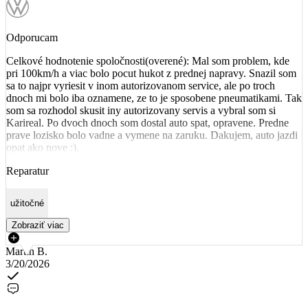
Odporucam
Celkové hodnotenie spoločnosti(overené): Mal som problem, kde
pri 100km/h a viac bolo pocut hukot z prednej napravy. Snazil som
sa to najpr vyriesit v inom autorizovanom service, ale po troch
dnoch mi bolo iba oznamene, ze to je sposobene pneumatikami. Tak
som sa rozhodol skusit iny autorizovany servis a vybral som si
Karireal. Po dvoch dnoch som dostal auto spat, opravene. Predne
prave lozisko bolo vadne a vymene na zaruku. Dakujem, auto jazdi
opat ako nove :).
Reparatur
užitočné
Zobraziť viac
Martin B.
3/20/2026