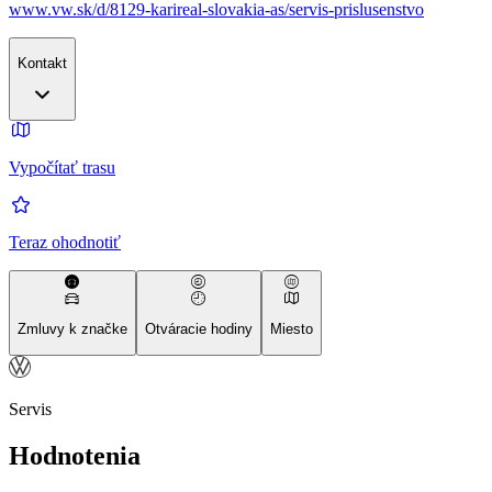
www.vw.sk/d/8129-karireal-slovakia-as/servis-prislusenstvo
Kontakt
Vypočítať trasu
Teraz ohodnotiť
Zmluvy k značke
Otváracie hodiny
Miesto
Servis
Hodnotenia