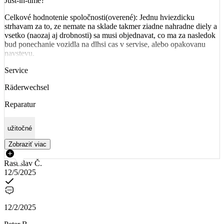
Just-in-time?
Celkové hodnotenie spoločnosti(overené): Jednu hviezdicku
strhavam za to, ze nemate na sklade takmer ziadne nahradne diely a
vsetko (naozaj aj drobnosti) sa musi objednavat, co ma za nasledok
bud ponechanie vozidla na dlhsi cas v servise, alebo opakovanu
navstevu.
Service
Räderwechsel
Reparatur
užitočné
Zobraziť viac
Rastislav Č.
12/5/2025
12/2/2025