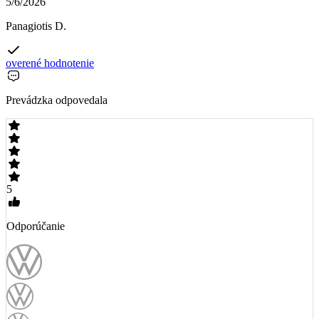
5/6/2026
Panagiotis D.
overené hodnotenie
Prevádzka odpovedala
5
Odporúčanie