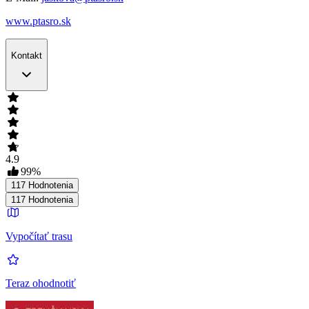
www.ptasro.sk
Kontakt
4.9
99
%
117
Hodnotenia
117
Hodnotenia
Vypočítať trasu
Teraz ohodnotiť